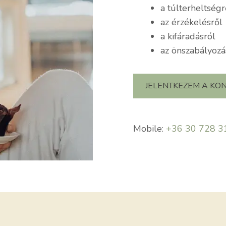
a túlterheltségr
az érzékelésről
a kifáradásról
az önszabályozá
JELENTKEZEM A KO
Mobile:
+36 30 728 3