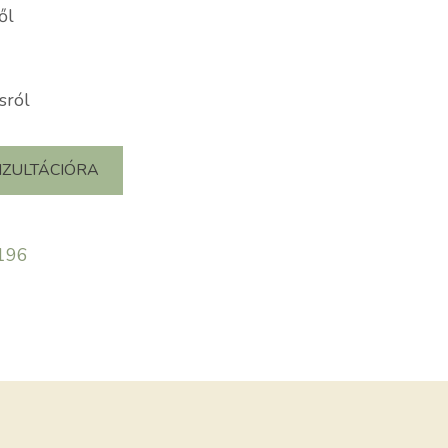
ől
sról
NZULTÁCIÓRA
196