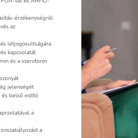
l, PDA-val és ARFID-
asítás-érzékenységről
evés az
és létjogosultságára
vés kapcsolatát
min és a szerotonin
iszonyát
ség jelenségét
 és belső indító
apcsolatával a
 önszabályozást a