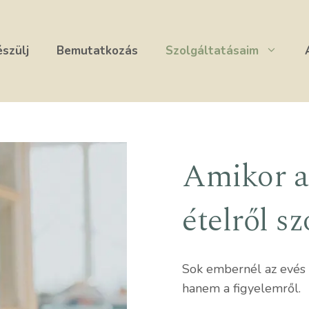
észülj
Bemutatkozás
Szolgáltatásaim
Amikor a
ételről sz
Sok embernél az evés 
hanem a figyelemről.