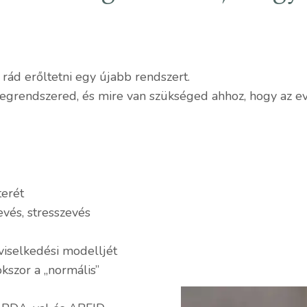
rád erőltetni egy újabb rendszert.
egrendszered, és mire van szükséged ahhoz, hogy az ev
terét
vés, stresszevés
 viselkedési modelljét
kszor a „normális”