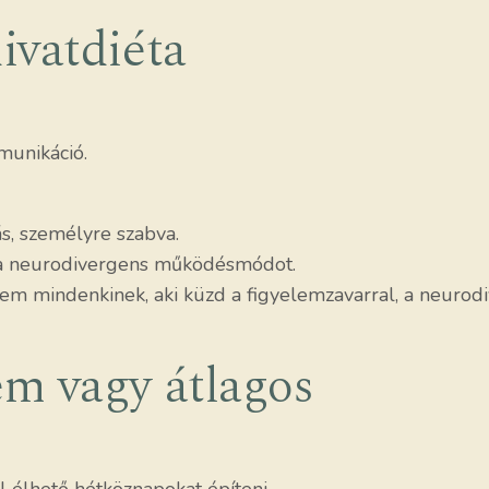
ivatdiéta
unikáció.
s, személyre szabva.
a a neurodivergens működésmódot.
em mindenkinek, aki küzd a figyelemzavarral, a neurod
m vagy átlagos