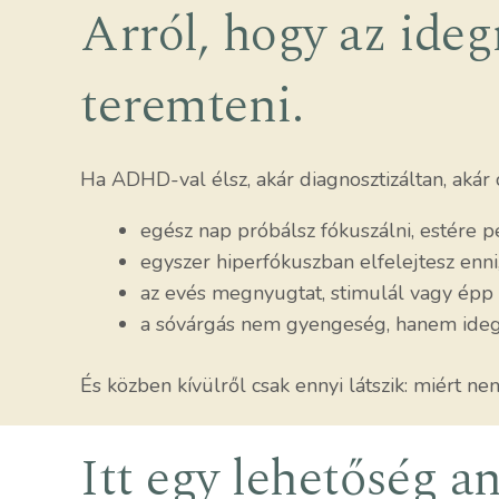
Arról, hogy az ide
teremteni.
Ha ADHD-val élsz, akár diagnosztizáltan, akár 
egész nap próbálsz fókuszálni, estére p
egyszer hiperfókuszban elfelejtesz enni
az evés megnyugtat, stimulál vagy épp 
a sóvárgás nem gyengeség, hanem ideg
És közben kívülről csak ennyi látszik: miért n
Itt egy lehetőség 