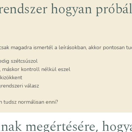
grendszer hogyan próbál
csak magadra ismertél a leírásokban, akkor pontosan tu
edig szétcsúszol
, máskor kontroll nélkül eszel
kizökkent
rendszeri válasz
em tudsz normálisan enni?
annak megértésére, hog