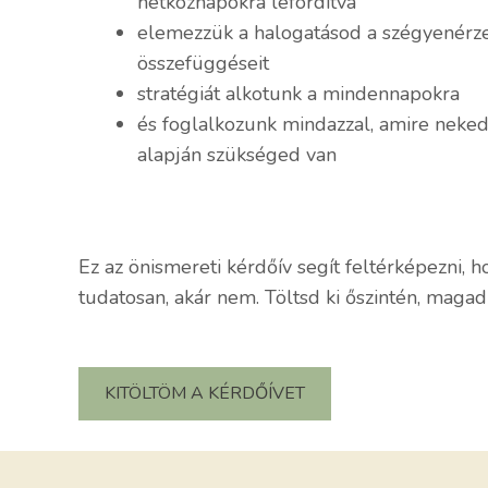
hétköznapokra lefordítva
elemezzük a halogatásod a szégyenérze
összefüggéseit
stratégiát alkotunk a mindennapokra
és foglalkozunk mindazzal, amire neked,
alapján szükséged van
Ez az önismereti kérdőív segít feltérképezni, h
tudatosan, akár nem. Töltsd ki őszintén, magadn
KITÖLTÖM A KÉRDŐÍVET