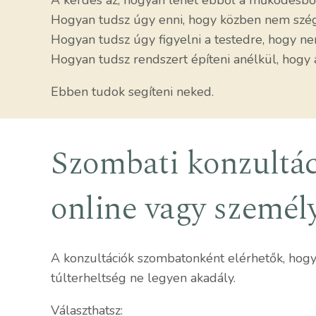
A kérdés az, hogyan lehet ebből a működésből
Hogyan tudsz úgy enni, hogy közben nem szé
Hogyan tudsz úgy figyelni a testedre, hogy ne
Hogyan tudsz rendszert építeni anélkül, hogy 
Ebben tudok segíteni neked.
Szombati konzultác
online vagy személ
A konzultációk szombatonként elérhetők, hogy
túlterheltség ne legyen akadály.
Választhatsz: