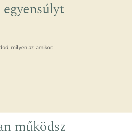
 egyensúlyt
dod, milyen az, amikor:
yan működsz