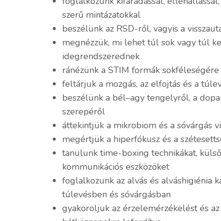
foglalkozunk kifáradással, ellenállássa
szerű mintázatokkal
beszélünk az RSD-ről, vagyis a visszaut
megnézzük, mi lehet túl sok vagy túl k
idegrendszerednek
ránézünk a STIM formák sokféleségére 
feltárjuk a mozgás, az elfojtás és a túle
beszélünk a bél–agy tengelyről, a dopa
szerepéről
áttekintjük a mikrobiom és a sóvárgás v
megértjük a hiperfókusz és a szétesett
tanulunk time-boxing technikákat, külső
kommunikációs eszközöket
foglalkozunk az alvás és alváshigiénia k
túlevésben és sóvárgásban
gyakoroljuk az érzelemérzékelést és az