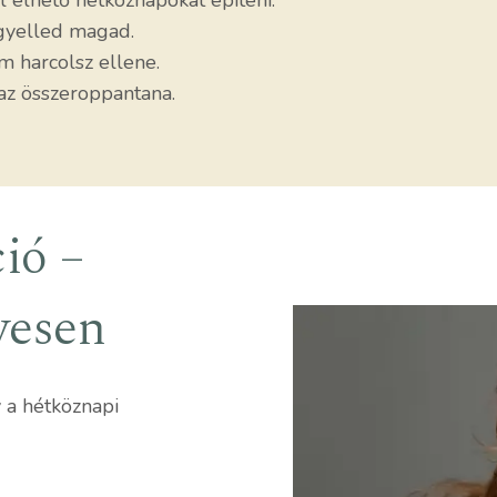
 élhető hétköznapokat építeni.
gyelled magad.
m harcolsz ellene.
az összeroppantana.
ió –
yesen
 a hétköznapi