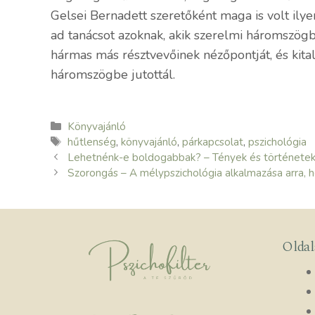
Gelsei Bernadett szeretőként maga is volt ily
ad tanácsot azoknak, akik szerelmi háromszög
hármas más résztvevőinek nézőpontját, és kital
háromszögbe jutottál.
Kategória
Könyvajánló
Címkék
hűtlenség
,
könyvajánló
,
párkapcsolat
,
pszichológia
Lehetnénk-e boldogabbak? – Tények és történetek a
Szorongás – A mélypszichológia alkalmazása arra, 
Olda