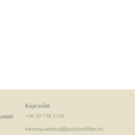
Kapcsolat
+36 30 728 3196
oztató
berenyi.antonia@pszichofilter.hu