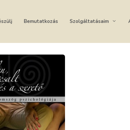
észülj
Bemutatkozás
Szolgáltatásaim