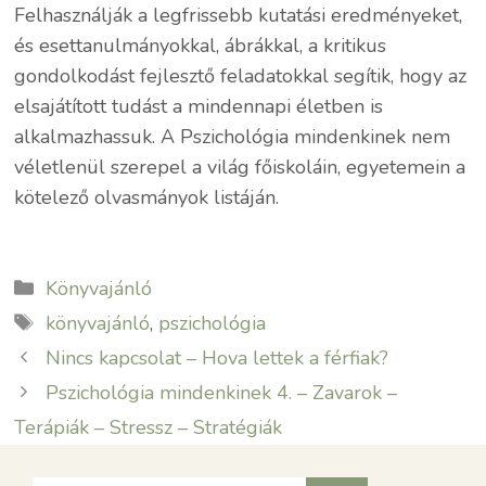
Felhasználják a legfrissebb kutatási eredményeket,
és esettanulmányokkal, ábrákkal, a kritikus
gondolkodást fejlesztő feladatokkal segítik, hogy az
elsajátított tudást a mindennapi életben is
alkalmazhassuk. A Pszichológia mindenkinek nem
véletlenül szerepel a világ főiskoláin, egyetemein a
kötelező olvasmányok listáján.
Kategória
Könyvajánló
Címkék
könyvajánló
,
pszichológia
Nincs kapcsolat – Hova lettek a férfiak?
Pszichológia mindenkinek 4. – Zavarok –
Terápiák – Stressz – Stratégiák