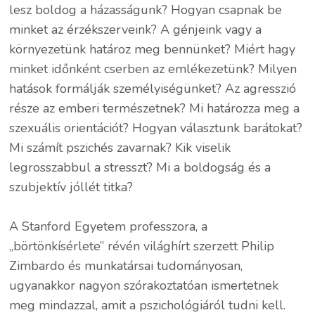
lesz boldog a házasságunk? Hogyan csapnak be
minket az érzékszerveink? A génjeink vagy a
környezetünk határoz meg bennünket? Miért hagy
minket időnként cserben az emlékezetünk? Milyen
hatások formálják személyiségünket? Az agresszió
része az emberi természetnek? Mi határozza meg a
szexuális orientációt? Hogyan választunk barátokat?
Mi számít pszichés zavarnak? Kik viselik
legrosszabbul a stresszt? Mi a boldogság és a
szubjektív jóllét titka?
A Stanford Egyetem professzora, a
„börtönkísérlete” révén világhírt szerzett Philip
Zimbardo és munkatársai tudományosan,
ugyanakkor nagyon szórakoztatóan ismertetnek
meg mindazzal, amit a pszichológiáról tudni kell.