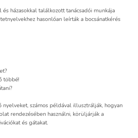
 és házasokkal találkozott tanácsadói munkája
tetnyelvekhez hasonlóan leírták a bocsánatkérés
et?
ő többé!
tani?
nyelveket, számos példával illusztrálják, hogyan
solat rendezésében használni, körüljárják a
vációkat és gátakat.