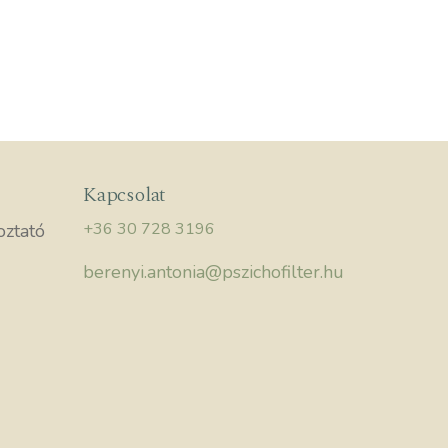
Kapcsolat
+36 30 728 3196
oztató
berenyi.antonia@pszichofilter.hu