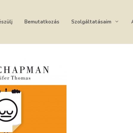
észülj
Bemutatkozás
Szolgáltatásaim