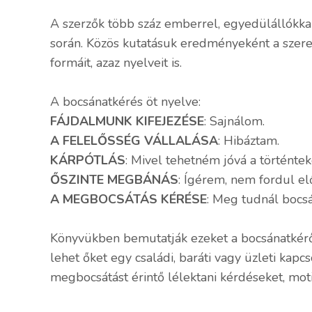
A szerzők több száz emberrel, egyedülállókkal
során. Közös kutatásuk eredményeként a szere
formáit, azaz nyelveit is.
A bocsánatkérés öt nyelve:
FÁJDALMUNK KIFEJEZÉSE
: Sajnálom.
A FELELŐSSÉG VÁLLALÁSA
: Hibáztam.
KÁRPÓTLÁS
: Mivel tehetném jóvá a történtek
ŐSZINTE MEGBÁNÁS
: Ígérem, nem fordul el
A MEGBOCSÁTÁS KÉRÉSE
: Meg tudnál bocsá
Könyvükben bemutatják ezeket a bocsánatkérő 
lehet őket egy családi, baráti vagy üzleti kapc
megbocsátást érintő lélektani kérdéseket, moti