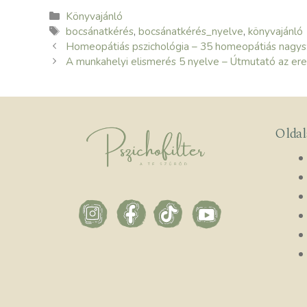
Kategória
Könyvajánló
Címkék
bocsánatkérés
,
bocsánatkérés_nyelve
,
könyvajánló
Homeopátiás pszichológia – 35 homeopátiás nagysz
A munkahelyi elismerés 5 nyelve – Útmutató az er
Olda