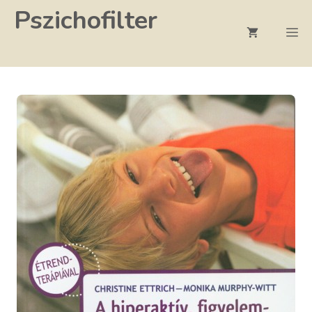
Kilépés
Pszichofilter
a
M
tartalomba