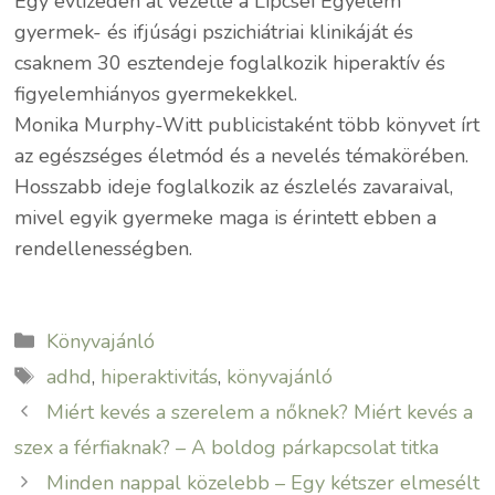
Egy évtizeden át vezette a Lipcsei Egyetem
gyermek- és ifjúsági pszichiátriai klinikáját és
csaknem 30 esztendeje foglalkozik hiperaktív és
figyelemhiányos gyermekekkel.
Monika Murphy-Witt publicistaként több könyvet írt
az egészséges életmód és a nevelés témakörében.
Hosszabb ideje foglalkozik az észlelés zavaraival,
mivel egyik gyermeke maga is érintett ebben a
rendellenességben.
Kategória
Könyvajánló
Címkék
adhd
,
hiperaktivitás
,
könyvajánló
Miért kevés a szerelem a nőknek? Miért kevés a
szex a férfiaknak? – A boldog párkapcsolat titka
Minden nappal közelebb – Egy kétszer elmesélt