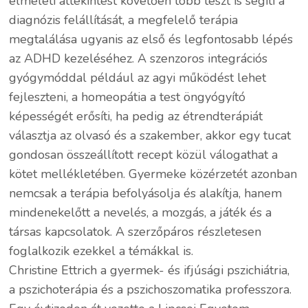
elméleti áttekintést követően több teszt is segíti a
diagnózis felállítását, a megfelelő terápia
megtalálása ugyanis az első és legfontosabb lépés
az ADHD kezeléséhez. A szenzoros integrációs
gyógymóddal például az agyi működést lehet
fejleszteni, a homeopátia a test öngyógyító
képességét erősíti, ha pedig az étrendterápiát
választja az olvasó és a szakember, akkor egy tucat
gondosan összeállított recept közül válogathat a
kötet mellékletében. Gyermeke közérzetét azonban
nemcsak a terápia befolyásolja és alakítja, hanem
mindenekelőtt a nevelés, a mozgás, a játék és a
társas kapcsolatok. A szerzőpáros részletesen
foglalkozik ezekkel a témákkal is.
Christine Ettrich a gyermek- és ifjúsági pszichiátria,
a pszichoterápia és a pszichoszomatika professzora.