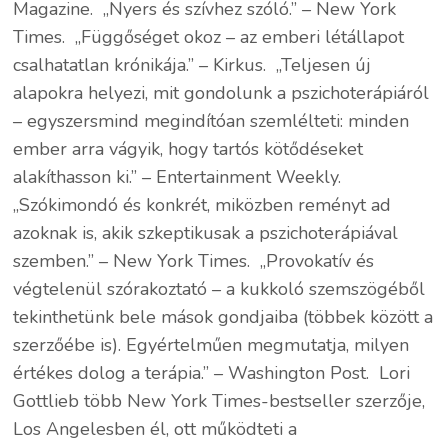
Magazine. „Nyers és szívhez szóló.” – New York
Times. „Függőséget okoz – az emberi létállapot
csalhatatlan krónikája.” – Kirkus. „Teljesen új
alapokra helyezi, mit gondolunk a pszichoterápiáról
– egyszersmind megindítóan szemlélteti: minden
ember arra vágyik, hogy tartós kötődéseket
alakíthasson ki.” – Entertainment Weekly.
„Szókimondó és konkrét, miközben reményt ad
azoknak is, akik szkeptikusak a pszichoterápiával
szemben.” – New York Times. „Provokatív és
végtelenül szórakoztató – a kukkoló szemszögéből
tekinthetünk bele mások gondjaiba (többek között a
szerzőébe is). Egyértelműen megmutatja, milyen
értékes dolog a terápia.” – Washington Post. Lori
Gottlieb több New York Times-bestseller szerzője,
Los Angelesben él, ott működteti a