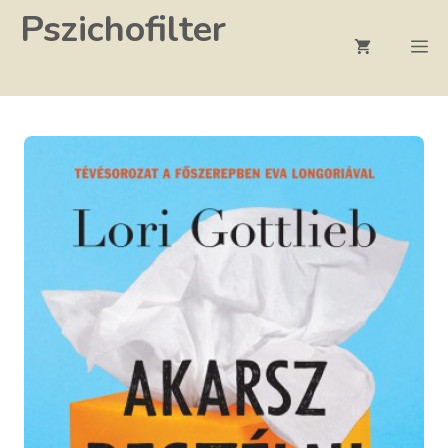
Kilépés
Pszichofilter
a
M
tartalomba