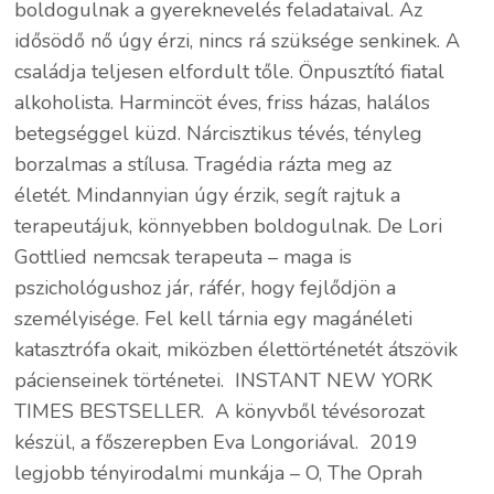
boldogulnak a gyereknevelés feladataival. Az
idősödő nő úgy érzi, nincs rá szüksége senkinek. A
családja teljesen elfordult tőle. Önpusztító fiatal
alkoholista. Harmincöt éves, friss házas, halálos
betegséggel küzd. Nárcisztikus tévés, tényleg
borzalmas a stílusa. Tragédia rázta meg az
életét. Mindannyian úgy érzik, segít rajtuk a
terapeutájuk, könnyebben boldogulnak. De Lori
Gottlied nemcsak terapeuta – maga is
pszichológushoz jár, ráfér, hogy fejlődjön a
személyisége. Fel kell tárnia egy magánéleti
katasztrófa okait, miközben élettörténetét átszövik
pácienseinek történetei. INSTANT NEW YORK
TIMES BESTSELLER. A könyvből tévésorozat
készül, a főszerepben Eva Longoriával. 2019
legjobb tényirodalmi munkája – O, The Oprah