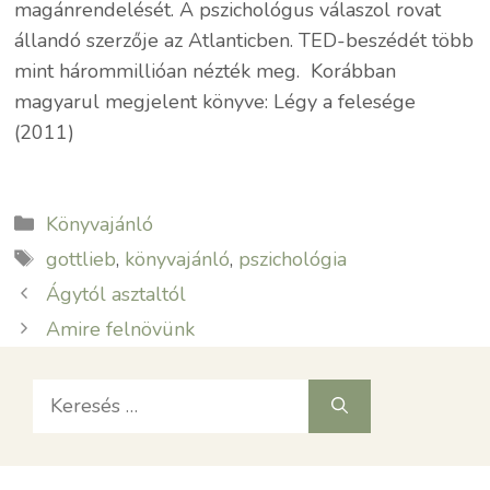
magánrendelését. A pszichológus válaszol rovat
állandó szerzője az Atlanticben. TED-beszédét több
mint hárommillióan nézték meg. Korábban
magyarul megjelent könyve: Légy a felesége
(2011)
Kategória
Könyvajánló
Címkék
gottlieb
,
könyvajánló
,
pszichológia
Ágytól asztaltól
Amire felnövünk
Keresés: