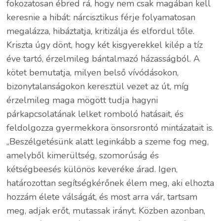
fokozatosan ébred rá, hogy nem csak magában kell
keresnie a hibát: nárcisztikus férje folyamatosan
megalázza, hibáztatja, kritizálja és elfordul tőle.
Kriszta úgy dönt, hogy két kisgyerekkel kilép a tíz
éve tartó, érzelmileg bántalmazó házasságból. A
kötet bemutatja, milyen belső vívódásokon,
bizonytalanságokon keresztül vezet az út, míg
érzelmileg maga mögött tudja hagyni
párkapcsolatának lelket romboló hatásait, és
feldolgozza gyermekkora önsorsrontó mintázatait is.
,,Beszélgetésünk alatt leginkább a szeme fog meg,
amelyből kimerültség, szomorúság és
kétségbeesés különös keveréke árad. Igen,
határozottan segítségkérőnek élem meg, aki elhozta
hozzám élete válságát, és most arra vár, tartsam
meg, adjak erőt, mutassak irányt. Közben azonban,