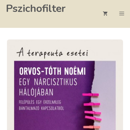
Kilépés
Pszichofilter
a
M
tartalomba