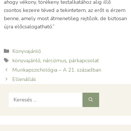
ahogy vékony, törékeny testalkatához alig illő
csontos kezeire téved a tekintetem, az erőt is érzem
benne, amely most átmenetileg rejtőzik, de biztosan
újra előcsalogatható.”
Kategória
Könyvajánló
Címkék
könyvajánló
,
nárcizmus
,
párkapcsolat
Munkapszichológia – A 21. században
Ellenállás
Keresés: