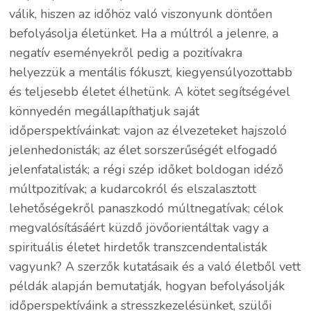
válik, hiszen az időhöz való viszonyunk döntően
befolyásolja életünket. Ha a múltról a jelenre, a
negatív eseményekről pedig a pozitívakra
helyezzük a mentális fókuszt, kiegyensúlyozottabb
és teljesebb életet élhetünk. A kötet segítségével
könnyedén megállapíthatjuk saját
időperspektíváinkat: vajon az élvezeteket hajszoló
jelenhedonisták; az élet sorszerűségét elfogadó
jelenfatalisták; a régi szép időket boldogan idéző
múltpozitívak; a kudarcokról és elszalasztott
lehetőségekről panaszkodó múltnegatívak; célok
megvalósításáért küzdő jövőorientáltak vagy a
spirituális életet hirdetők transzcendentalisták
vagyunk? A szerzők kutatásaik és a való életből vett
példák alapján bemutatják, hogyan befolyásolják
időperspektíváink a stresszkezelésünket, szülői