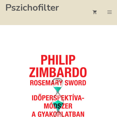
Kilépés
Pszichofilter
a
M
tartalomba