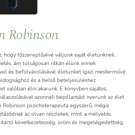
n Robinson
, hogy főszereplőjévé váljunk saját életünknek.
etés, ám túlságosan ritkán élünk ennek
el és befolyásolásával életünket igazi mesterművé
boldogsághoz és a belső beteljesüléshez
yet valóban élni akarunk. E könyvben sajátos,
aszolásával azonnali bepillantást nyerünk az élet
an Robinson pszichoterapeuta egyszerű, mégis
ztázódnak az olyan részletek, mint: a mélyebb,
, kitartó következetesség, öröm és megelégedettség.