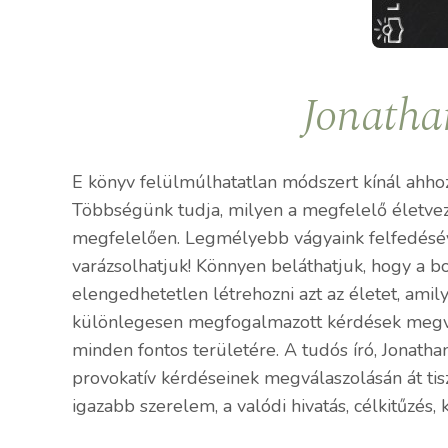
Jonatha
E könyv felülmúlhatatlan módszert kínál ahhoz
Többségünk tudja, milyen a megfelelő életvez
megfelelően. Legmélyebb vágyaink felfedésév
varázsolhatjuk! Könnyen beláthatjuk, hogy a 
elengedhetetlen létrehozni azt az életet, amil
különlegesen megfogalmazott kérdések megvál
minden fontos területére. A tudós író, Jonath
provokatív kérdéseinek megválaszolásán át tis
igazabb szerelem, a valódi hivatás, célkitűzés