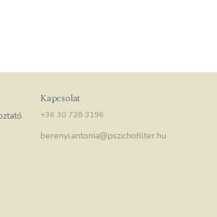
Kapcsolat
+36 30 728 3196
oztató
berenyi.antonia@pszichofilter.hu