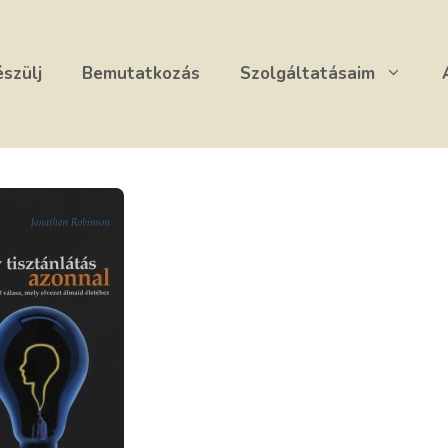
észülj
Bemutatkozás
Szolgáltatásaim