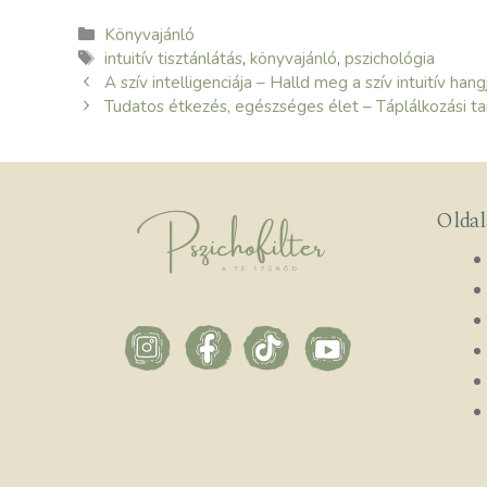
Kategória
Könyvajánló
Címkék
intuitív tisztánlátás
,
könyvajánló
,
pszichológia
A szív intelligenciája – Halld meg a szív intuitív hang
Tudatos étkezés, egészséges élet – Táplálkozási ta
Olda