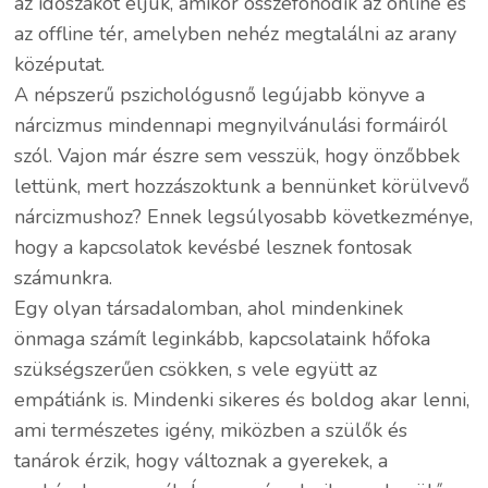
az időszakot éljük, amikor összefonódik az online és
az offline tér, amelyben nehéz megtalálni az arany
középutat.
A népszerű pszichológusnő legújabb könyve a
nárcizmus mindennapi megnyilvánulási formáiról
szól. Vajon már észre sem vesszük, hogy önzőbbek
lettünk, mert hozzászoktunk a bennünket körülvevő
nárcizmushoz? Ennek legsúlyosabb következménye,
hogy a kapcsolatok kevésbé lesznek fontosak
számunkra.
Egy olyan társadalomban, ahol mindenkinek
önmaga számít leginkább, kapcsolataink hőfoka
szükségszerűen csökken, s vele együtt az
empátiánk is. Mindenki sikeres és boldog akar lenni,
ami természetes igény, miközben a szülők és
tanárok érzik, hogy változnak a gyerekek, a