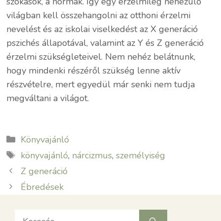
szokások, a normák. Így egy érzelmileg nehezülő
világban kell összehangolni az otthoni érzelmi
nevelést és az iskolai viselkedést az X generáció
pszichés állapotával, valamint az Y és Z generáció
érzelmi szükségleteivel. Nem nehéz belátnunk,
hogy mindenki részéről szükség lenne aktív
részvételre, mert egyedül már senki nem tudja
megváltani a világot.
Kategória
Könyvajánló
Címkék
könyvajánló
,
nárcizmus
,
személyiség
Z generáció
Ébredések
Keresés: