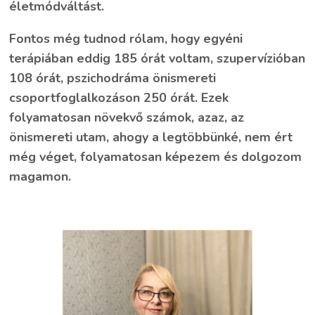
életmódváltást.
Fontos még tudnod rólam, hogy egyéni
terápiában eddig 185 órát voltam, szupervízióban
108 órát, pszichodráma önismereti
csoportfoglalkozáson 250 órát. Ezek
folyamatosan növekvő számok, azaz, az
önismereti utam, ahogy a legtöbbünké, nem ért
még véget, folyamatosan képezem és dolgozom
magamon.