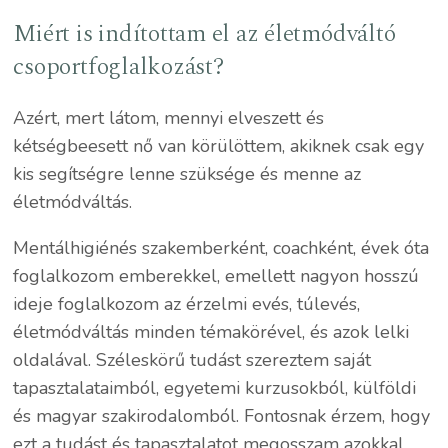
Miért is indítottam el az életmódváltó
csoportfoglalkozást?
Azért, mert látom, mennyi elveszett és
kétségbeesett nő van körülöttem, akiknek csak egy
kis segítségre lenne szüksége és menne az
életmódváltás.
Mentálhigiénés szakemberként, coachként, évek óta
foglalkozom emberekkel, emellett nagyon hosszú
ideje foglalkozom az érzelmi evés, túlevés,
életmódváltás minden témakörével, és azok lelki
oldalával. Széleskörű tudást szereztem saját
tapasztalataimból, egyetemi kurzusokból, külföldi
és magyar szakirodalomból. Fontosnak érzem, hogy
ezt a tudást és tapasztalatot megosszam azokkal,