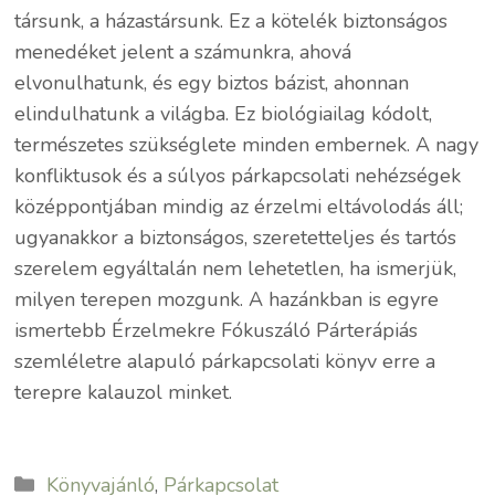
társunk, a házastársunk. Ez a kötelék biztonságos
menedéket jelent a számunkra, ahová
elvonulhatunk, és egy biztos bázist, ahonnan
elindulhatunk a világba. Ez biológiailag kódolt,
természetes szükséglete minden embernek. A nagy
konfliktusok és a súlyos párkapcsolati nehézségek
középpontjában mindig az érzelmi eltávolodás áll;
ugyanakkor a biztonságos, szeretetteljes és tartós
szerelem egyáltalán nem lehetetlen, ha ismerjük,
milyen terepen mozgunk. A hazánkban is egyre
ismertebb Érzelmekre Fókuszáló Párterápiás
szemléletre alapuló párkapcsolati könyv erre a
terepre kalauzol minket.
Kategória
Könyvajánló
,
Párkapcsolat