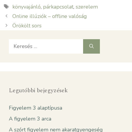
Címkék
könyvajánló
,
párkapcsolat
,
szerelem
Online illúziók – offline valóság
Örökölt sors
Keresés:
Legutóbbi bejegyzések
Figyelem 3 alaptípusa
A figyelem 3 arca
A szórt figyelem nem akaratgyengeség