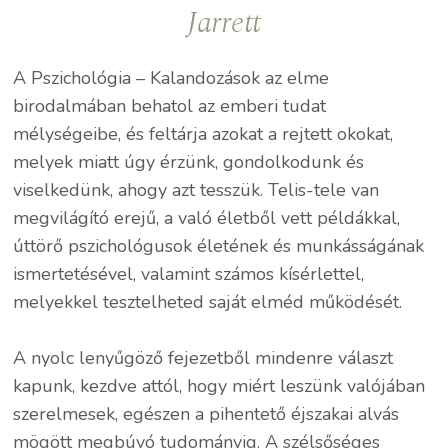
Jarrett
A Pszichológia – Kalandozások az elme
birodalmában behatol az emberi tudat
mélységeibe, és feltárja azokat a rejtett okokat,
melyek miatt úgy érzünk, gondolkodunk és
viselkedünk, ahogy azt tesszük. Telis-tele van
megvilágító erejű, a való életből vett példákkal,
úttörő pszichológusok életének és munkásságának
ismertetésével, valamint számos kísérlettel,
melyekkel tesztelheted saját elméd működését.
A nyolc lenyűgöző fejezetből mindenre választ
kapunk, kezdve attól, hogy miért leszünk valójában
szerelmesek, egészen a pihentető éjszakai alvás
mögött megbúvó tudományig. A szélsőséges