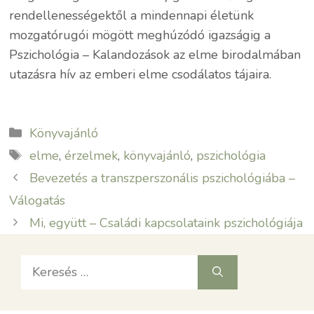
rendellenességektől a mindennapi életünk
mozgatórugói mögött meghúzódó igazságig a
Pszichológia – Kalandozások az elme birodalmában
utazásra hív az emberi elme csodálatos tájaira.
Kategória
Könyvajánló
Címkék
elme
,
érzelmek
,
könyvajánló
,
pszichológia
Bevezetés a transzperszonális pszichológiába –
Válogatás
Mi, együtt – Családi kapcsolataink pszichológiája
Keresés: