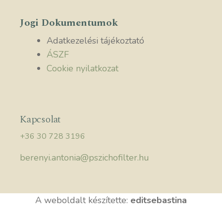
Jogi Dokumentumok
Adatkezelési tájékoztató
ÁSZF
Cookie nyilatkozat
Kapcsolat
+36 30 728 3196
berenyi.antonia@pszichofilter.hu
A weboldalt készítette:
editsebastina
Elem hozzáadva a kosárhoz.
Pénztár
0 elemek -
0,00
Ft