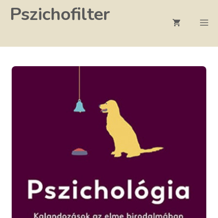
Kilépés
Pszichofilter
a
M
tartalomba