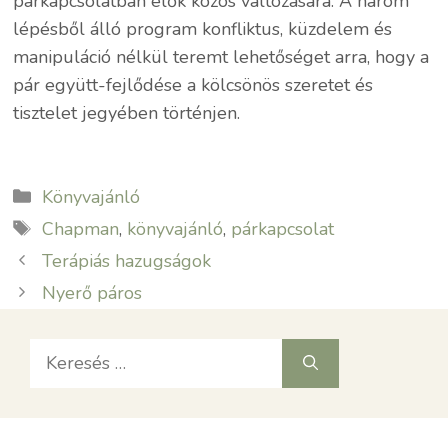
párkapcsolatban élők közös változására. A három
lépésből álló program konfliktus, küzdelem és
manipuláció nélkül teremt lehetőséget arra, hogy a
pár együtt-fejlődése a kölcsönös szeretet és
tisztelet jegyében történjen.
Kategória
Könyvajánló
Címkék
Chapman
,
könyvajánló
,
párkapcsolat
Terápiás hazugságok
Nyerő páros
Keresés: