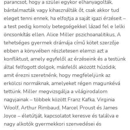
parancsot, hogy a szülei egykor elhanyagolták,
bántalmazták vagy kihasználták őt, csak akkor tud
eleget tenni ennek, ha elfojtja a saját igazi érzéseit –
a test pedig komoly betegségekkel lázad fel e lelki
öncsonkítás ellen. Alice Miller pszichoanalitikus, A
tehetséges gyermek drámája című kötet szerzője
ebben a könyvében részletesen elemzi azt a
konfliktust, amely egyfelől az érzéseink és a testünk
által felfogott dolgok, másfelől aközött húzódik,
amit érezni szeretnénk, hogy megfeleljünk az
erkölcsi normáknak, amelyeket régen magunkévá
tettünk. Miller megvizsgálja a világirodalom
nagyjainak – többek között Franz Kafka, Virginia
Woolf, Arthur Rimbaud, Marcel Proust és James
Joyce – életútját, kapcsolatot keresve és találva e
nagy alkotók gyermekkori szenvedései és