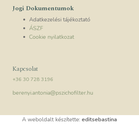
Jogi Dokumentumok
Adatkezelési tájékoztató
ÁSZF
Cookie nyilatkozat
Kapcsolat
+36 30 728 3196
berenyi.antonia@pszichofilter.hu
A weboldalt készítette:
editsebastina
Elem hozzáadva a kosárhoz.
Pénztár
0 elemek -
0,00
Ft