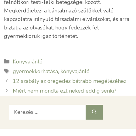
felnőttkori testi-lelki betegségei között.
Megkérdőjelezi a bántalmazó szülőkkel való
kapcsolatra irányuló társadalmi elvárásokat, és arra
biztatja az olvasókat, hogy fedezzék fel
gyermekkoruk igaz történetét.
Kategória
Könyvajánló
Címkék
gyermekkorhatása
,
könyvajánló
12 szabály az öregedés bátrabb megéléséhez
Miért nem mondta ezt neked eddig senki?
Keresés: