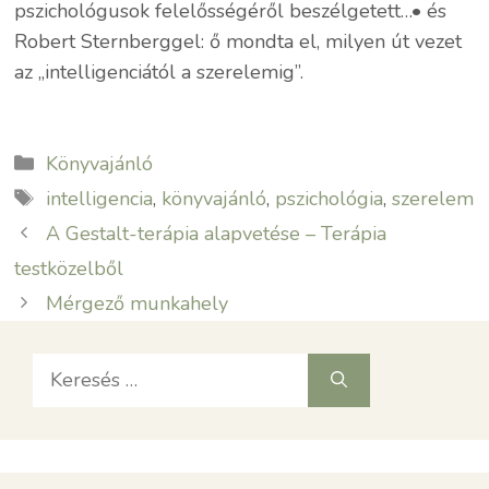
pszichológusok felelősségéről beszélgetett…• és
Robert Sternberggel: ő mondta el, milyen út vezet
az „intelligenciától a szerelemig”.
Kategória
Könyvajánló
Címkék
intelligencia
,
könyvajánló
,
pszichológia
,
szerelem
A Gestalt-terápia alapvetése – Terápia
testközelből
Mérgező munkahely
Keresés: