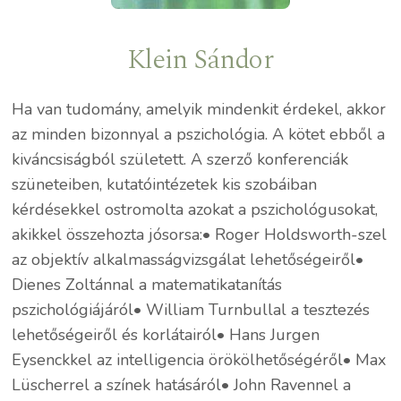
Klein Sándor
Ha van tudomány, amelyik mindenkit érdekel, akkor
az minden bizonnyal a pszichológia. A kötet ebből a
kiváncsiságból született. A szerző konferenciák
szüneteiben, kutatóintézetek kis szobáiban
kérdésekkel ostromolta azokat a pszichológusokat,
akikkel összehozta jósorsa:• Roger Holdsworth-szel
az objektív alkalmasságvizsgálat lehetőségeiről•
Dienes Zoltánnal a matematikatanítás
pszichológiájáról• William Turnbullal a tesztezés
lehetőségeiről és korlátairól• Hans Jurgen
Eysenckkel az intelligencia örökölhetőségéről• Max
Lüscherrel a színek hatásáról• John Ravennel a