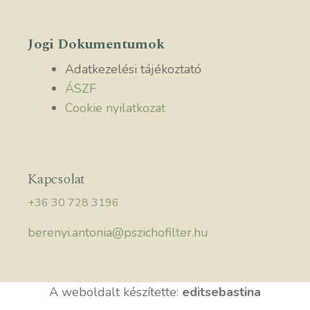
Jogi Dokumentumok
Adatkezelési tájékoztató
ÁSZF
Cookie nyilatkozat
Kapcsolat
+36 30 728 3196
berenyi.antonia@pszichofilter.hu
A weboldalt készítette:
editsebastina
Elem hozzáadva a kosárhoz.
Pénztár