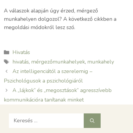
A válaszok alapján úgy érzed, mérgező
munkahelyen dolgozol? A következő cikkben a
megoldási módokról lesz szó.
Kategória
Hivatás
Címkék
hivatás
,
mérgezőmunkahelyek
,
munkahely
Az intelligenciától a szerelemig –
Pszichológusok a pszichológiáról
A „lájkok” és „megosztások” agresszívebb
kommunikációra tanítanak minket
Keresés: