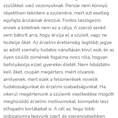
szülőkkel való viszonyuknak. Persze nem könnyű
objektíven tekinteni a szüleinkre, mert ezt esetleg
egyfajta árulásnak érezzük. Fontos leszögezni:
ennek a kötetnek nem ez a célja. A szerző senkit
sem bátorít arra, hogy árulja el a szüleit, vagy ne
tisztelje őket. Az érzelmi éretlenség legtöbb jegye
az adott személy tudatos irányításán kívül esik, és az
ilyen szülők zömének fogalma nincs róla, hogyan
befolyásolja ezzel gyerekei életét. Nem hibáztatni
kell őket, csupán megérteni, miért olyanok,
amilyenek, mert ezek a felismerések növelik
tudatosságunkat és érzelmi szabadságunkat. Ha
sikerül megértenünk a szüleink viselkedése mögött
meghúzódó érzelmi motívumokat, könnyebb lesz
elfogadni korlátaikat is. A cél az, hogy több
önbizalomra tegyünk szert, és szerencsésebben