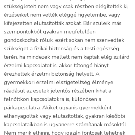
szükségleteit nem vagy csak részben elégítették ki,
érzéseiket nem vették eléggé figyelembe, vagy
kifejezetten elutasították azokat. Bár szüleik más
szempontokból gyakran megfelelően
gondoskodtak róluk, ezért sokan nem szenvedtek
szükséget a fizikai biztonság és a testi egészség
terén, ha mindezek mellett nem kaptak elég szilárd
érzelmi kapcsolatot is, akkor tátongó hiányt
érezhettek érzelmi biztonság helyett. A
gyermekkori érzelmi elszigeteltség élménye
ráadásul az esetek jelentős részében kihat a
felnőttkori kapcsolatokra is, különösen a
párkapcsolatra. Akiket ugyanis gyermekként
elhanyagoltak vagy elutasítottak, gyakran későbbi
kapcsolataikban is ugyanerre számítanak másoktól.
Nem merik elhinni, hogy igazán fontosak lehetnek