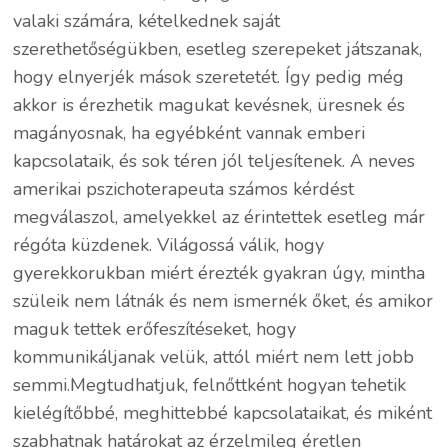
valaki számára, kételkednek saját
szerethetőségükben, esetleg szerepeket játszanak,
hogy elnyerjék mások szeretetét. Így pedig még
akkor is érezhetik magukat kevésnek, üresnek és
magányosnak, ha egyébként vannak emberi
kapcsolataik, és sok téren jól teljesítenek. A neves
amerikai pszichoterapeuta számos kérdést
megválaszol, amelyekkel az érintettek esetleg már
régóta küzdenek. Világossá válik, hogy
gyerekkorukban miért érezték gyakran úgy, mintha
szüleik nem látnák és nem ismernék őket, és amikor
maguk tettek erőfeszítéseket, hogy
kommunikáljanak velük, attól miért nem lett jobb
semmi.Megtudhatjuk, felnőttként hogyan tehetik
kielégítőbbé, meghittebbé kapcsolataikat, és miként
szabhatnak határokat az érzelmileg éretlen