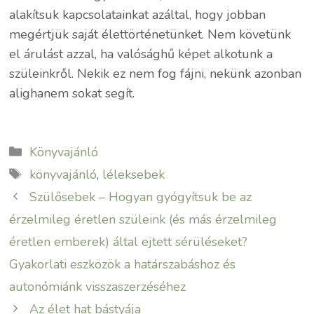
alakítsuk kapcsolatainkat azáltal, hogy jobban
megértjük saját élettörténetünket. Nem követünk
el árulást azzal, ha valósághű képet alkotunk a
szüleinkről. Nekik ez nem fog fájni, nekünk azonban
alighanem sokat segít.
Kategória
Könyvajánló
Címkék
könyvajánló
,
léleksebek
Szülősebek – Hogyan gyógyítsuk be az
érzelmileg éretlen szüleink (és más érzelmileg
éretlen emberek) által ejtett sérüléseket?
Gyakorlati eszközök a határszabáshoz és
autonómiánk visszaszerzéséhez
Az élet hat bástyája