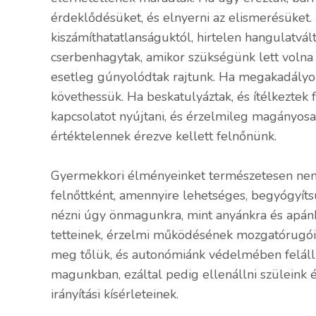
érdeklődésüket, és elnyerni az elismerésüket. 
kiszámíthatatlanságuktól, hirtelen hangulatvált
cserbenhagytak, amikor szükségünk lett volna 
esetleg gúnyolódtak rajtunk. Ha megakadályoz
követhessük. Ha beskatulyáztak, és ítélkezte
kapcsolatot nyújtani, és érzelmileg magányos
értéktelennek érezve kellett felnőnünk.
Gyermekkori élményeinket természetesen nem 
felnőttként, amennyire lehetséges, begyógyí
nézni úgy önmagunkra, mint anyánkra és apánk
tetteinek, érzelmi működésének mozgatórugói
meg tőlük, és autonómiánk védelmében felállí
magunkban, ezáltal pedig ellenállni szüleink
irányítási kísérleteinek.