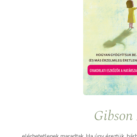
Gibson 
elérhetetlenek maradtak. Ha úgy éreztük, bár