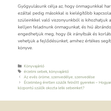
Gyógyulásunk célja az, hogy önmagunkkal har
ezáltal pedig másokkal is kielégítőbb kapcsol
szüleinkkel való viszonyunkból is kihozhatjuk
kelljen feladnunk önmagunkat, és hiú ábrándo
engedhetjük meg, hogy ők irányítsák és korlát
vehetjük a fejlődésünket, amihez értékes segít
könyve.
Kategória
Könyvajánló
Címkék
érzelmi sebek
,
könyvajánló
Az evés öröme, szenvedélye, szenvedése
Érzelmileg éretlen szülők felnőtt gyerekei – Hogya
központú szülők okozta lelki sebeinket?