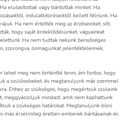
Ha elutasítottak vagy bántottak minket. Ha
ozásaiktól, indulatkitöréseiktől kellett félnünk. Ha
rájuk. Ha nem értették meg az érzéseinket, sőt,
ták, hogy saját érdeklődésünket, vágyainkat
k felettünk. Ha nem tudtak nekünk bensőséges
an, szorongva, önmagunkat jelentéktelennek,
lehet meg nem történtté tenni, ám fontos, hogy
tsuk a szülősebeket, és megtanuljunk más szemmel
ra. Ehhez az szükséges, hogy megértsük szüleink
t, meggyászoljuk mindazt, amit nem kaphattunk
tsuk a szükséges határokat. Megtanuljunk bízni
 és más érzelmileg éretlen emberek bántásainak és