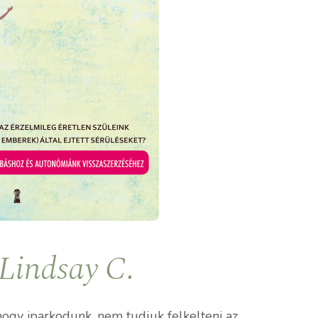
Lindsay C.
hogy iparkodunk, nem tudjuk felkelteni az