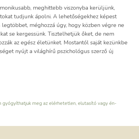
monikusabb, meghittebb viszonyba kerüljünk,
atokat tudjunk ápolni. A lehetőségekhez képest
 a legtöbbet, méghozzá úgy, hogy közben végre ne
kat se kergessünk. Tisztelhetjük őket, de nem
ozzák az egész életünket. Mostantól saját kezünkbe
séget nyújt a világhírű pszichológus szerző új
n gyógyíthatjuk meg az elérhetetlen, elutasító vagy én-