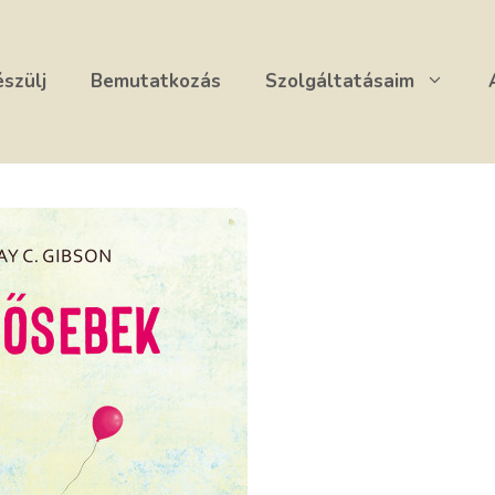
észülj
Bemutatkozás
Szolgáltatásaim