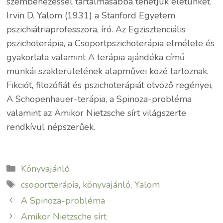
szembenézéssel tartalmasabbá tehetjük életünket.
Irvin D. Yalom (1931) a Stanford Egyetem
pszichiátriaprofesszora, író. Az Egzisztenciális
pszichoterápia, a Csoportpszichoterápia elmélete és
gyakorlata valamint A terápia ajándéka című
munkái szakterületének alapművei közé tartoznak.
Fikciót, filozófiát és pszichoterápiát ötvöző regényei,
A Schopenhauer-terápia, a Spinoza-probléma
valamint az Amikor Nietzsche sírt világszerte
rendkívül népszerűek.
Kategória
Könyvajánló
Címkék
csoportterápia
,
könyvajánló
,
Yalom
A Spinoza-probléma
Amikor Nietzsche sírt