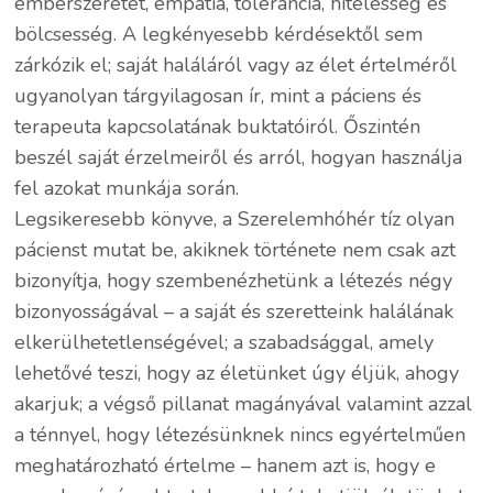
emberszeretet, empátia, tolerancia, hitelesség és
bölcsesség. A legkényesebb kérdésektől sem
zárkózik el; saját haláláról vagy az élet értelméről
ugyanolyan tárgyilagosan ír, mint a páciens és
terapeuta kapcsolatának buktatóiról. Őszintén
beszél saját érzelmeiről és arról, hogyan használja
fel azokat munkája során.
Legsikeresebb könyve, a Szerelemhóhér tíz olyan
pácienst mutat be, akiknek története nem csak azt
bizonyítja, hogy szembenézhetünk a létezés négy
bizonyosságával – a saját és szeretteink halálának
elkerülhetetlenségével; a szabadsággal, amely
lehetővé teszi, hogy az életünket úgy éljük, ahogy
akarjuk; a végső pillanat magányával valamint azzal
a ténnyel, hogy létezésünknek nincs egyértelműen
meghatározható értelme – hanem azt is, hogy e