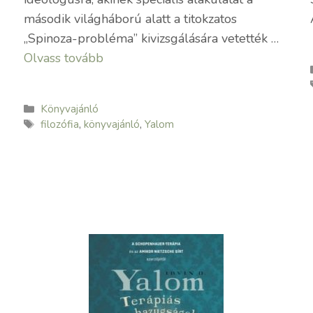
második világháború alatt a titokzatos
„Spinoza-probléma” kivizsgálására vetették …
Olvass tovább
Kategória
Könyvajánló
Címkék
filozófia
,
könyvajánló
,
Yalom