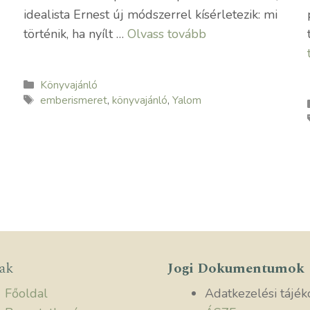
idealista Ernest új módszerrel kísérletezik: mi
történik, ha nyílt …
Olvass tovább
Kategória
Könyvajánló
Címkék
emberismeret
,
könyvajánló
,
Yalom
lak
Jogi Dokumentumok
Főoldal
Adatkezelési tájék