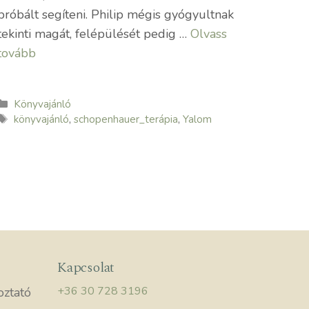
próbált segíteni. Philip mégis gyógyultnak
tekinti magát, felépülését pedig …
Olvass
tovább
Kategória
Könyvajánló
Címkék
könyvajánló
,
schopenhauer_terápia
,
Yalom
Kapcsolat
+36 30 728 3196
oztató