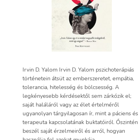
Irvin D. Yalom Irvin D. Yalom pszichoterápiás
történetein átsüt az emberszeretet, empátia,
tolerancia, hitelesség és bölcsesség. A
legkényesebb kérdésektől sem zárkózik el;
saját haláláról vagy az élet értelméről
ugyanolyan tárgyilagosan ír, mint a páciens és
terapeuta kapcsolatának buktatóiról. Őszintén
beszél saját érzelmeiről és arról, hogyan
használja fel azokat munkája