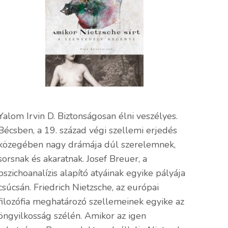
Yalom Irvin D. Biztonságosan élni veszélyes.
Bécsben, a 19. század végi szellemi erjedés
közegében nagy drámája dúl szerelemnek,
sorsnak és akaratnak. Josef Breuer, a
pszichoanalízis alapító atyáinak egyike pályája
csúcsán. Friedrich Nietzsche, az európai
filozófia meghatározó szellemeinek egyike az
öngyilkosság szélén. Amikor az igen