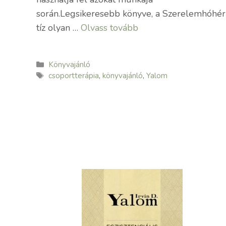
során.Legsikeresebb könyve, a Szerelemhóhér
tíz olyan …
Olvass tovább
Kategória
Könyvajánló
Címkék
csoportterápia
,
könyvajánló
,
Yalom