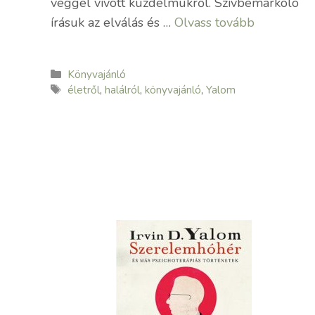
véggel vívott küzdelmükről. Szívbemarkoló
írásuk az elválás és …
Olvass tovább
Kategória
Könyvajánló
Címkék
életről
,
halálról
,
könyvajánló
,
Yalom