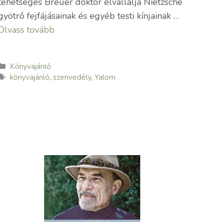
tehetséges Breuer doktor elvállalja Nietzsche
gyötrő fejfájásainak és egyéb testi kínjainak …
Olvass tovább
Kategória
Könyvajánló
Címkék
könyvajánló
,
szenvedély
,
Yalom