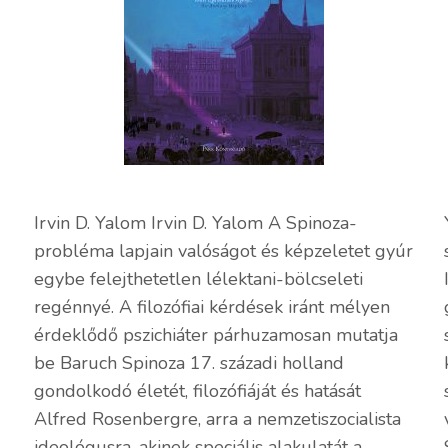
Irvin D. Yalom Irvin D. Yalom A Spinoza-
probléma lapjain valóságot és képzeletet gyúr
egybe felejthetetlen lélektani-bölcseleti
regénnyé. A filozófiai kérdések iránt mélyen
érdeklődő pszichiáter párhuzamosan mutatja
be Baruch Spinoza 17. századi holland
gondolkodó életét, filozófiáját és hatását
Alfred Rosenbergre, arra a nemzetiszocialista
ideológusra, akinek speciális alakulatát a