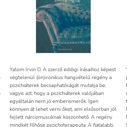
Yalom Irvin D. A szerző eddigi írásaihoz képest
e
végtelenül (ön)ironikus hangvételű regény a
pszichiáterek becsaphatóságát mutatja be,
s
vagyis azt, hogy a pszichiáterek valójában
egyáltalán nem jó emberismerők. Igen
könnyen át lehet verni őket, ami elsősorban jól
fejlett nárcizmusuknak köszönhető. A regény
mindkét főhőse pszichoterapeuta. A fiatalabb,