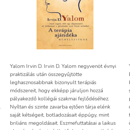
Yalom Irvin D. Irvin D. Yalom negyvenöt évnyi
praktizálás után összegyűjtötte
leghasznosabbnak bizonyult terápiás
módszereit, hogy ekképp járuljon hozzá
pályakezdő kollégái szakmai fejlődéséhez.
.
Nyíltan és szinte zavarba ejtően tárja elénk
saját kétségeit, botladozásait éppúgy, mint
briliáns megoldásait. Eszmefuttatásai a laikus