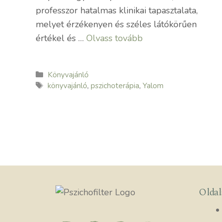
professzor hatalmas klinikai tapasztalata,
melyet érzékenyen és széles látókörűen
értékel és …
Olvass tovább
Kategória
Könyvajánló
Címkék
könyvajánló
,
pszichoterápia
,
Yalom
Olda