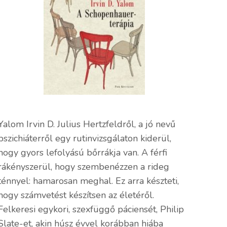
Yalom Irvin D. Julius Hertzfeldről, a jó nevű
pszichiáterről egy rutinvizsgálaton kiderül,
hogy gyors lefolyású bőrrákja van. A férfi
rákényszerül, hogy szembenézzen a rideg
ténnyel: hamarosan meghal. Ez arra készteti,
hogy számvetést készítsen az életéről.
Felkeresi egykori, szexfüggő páciensét, Philip
Slate-et, akin húsz évvel korábban hiába