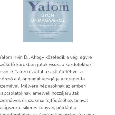
Yalom Irvin D. ,,Ahogy közeledik a vég, egyre
szűkülő körökben jutok vissza a kezdetekhez.”
Irvin D. Yalom ezúttal a saját életét veszi
górcső alá, önmagát vizsgálja a terapeuta
szemével. Mélyére néz azoknak az emberi
kapcsolatoknak, amelyek hozzájárultak
személyes és szakmai fejlődéséhez, beavat
világszerte sikeres könyvei, például a
Szerelemhóhér, az Amikor Nietzsche sírt vagy