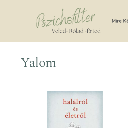
Kilépés
a
tartalomba
Mire K
Yalom