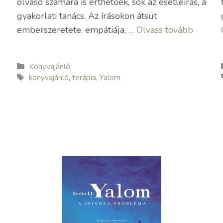
olvasó számára is érthetőek, sok az esetleírás, a
gyakorlati tanács. Az írásokon átsüt
emberszeretete, empátiája, …
Olvass tovább
Kategória
Könyvajánló
Címkék
könyvajánló
,
terápia
,
Yalom