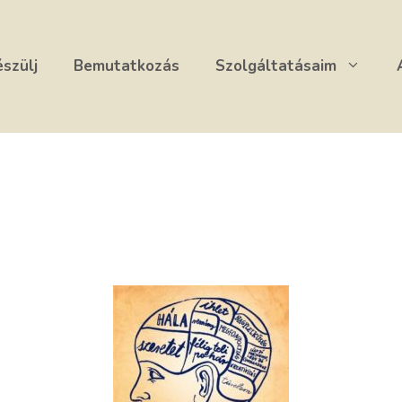
észülj
Bemutatkozás
Szolgáltatásaim