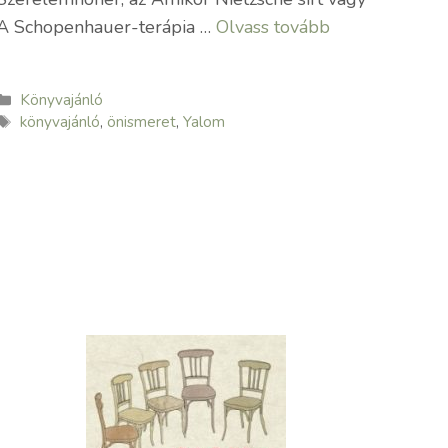
A Schopenhauer-terápia …
Olvass tovább
Kategória
Könyvajánló
Címkék
könyvajánló
,
önismeret
,
Yalom