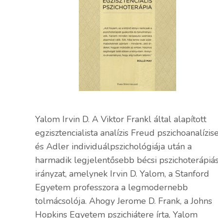
Yalom Irvin D. A Viktor Frankl által alapított
egzisztencialista analízis Freud pszichoanalízis
és Adler individuálpszichológiája után a
harmadik legjelentősebb bécsi pszichoterápiá
irányzat, amelynek Irvin D. Yalom, a Stanford
Egyetem professzora a legmodernebb
tolmácsolója. Ahogy Jerome D. Frank, a Johns
Hopkins Egyetem pszichiátere írta, Yalom