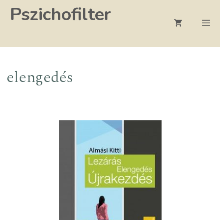
Kilépés
Pszichofilter
a
M
tartalomba
elengedés