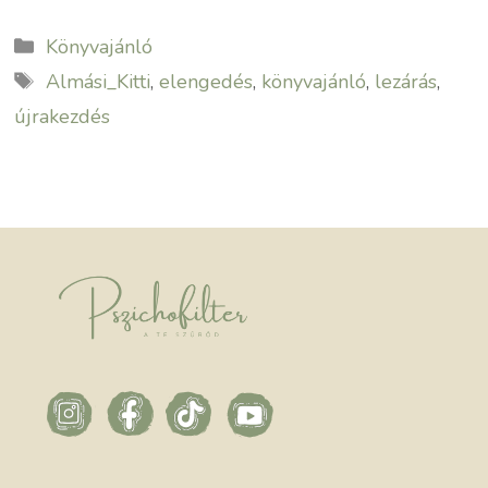
Kategória
Könyvajánló
Címkék
Almási_Kitti
,
elengedés
,
könyvajánló
,
lezárás
,
újrakezdés