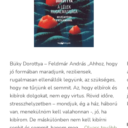
Büky Dorottya – Feldmár András „Ahhoz, hogy
jó formában maradjunk, reziliensek,
rugalmasan ellenállók legyünk, az szükséges,
hogy ne tűrjünk el semmit. Az, hogy elbírok és
kibírok dolgokat, nem egy virtus. Rövid időre,
stresszhelyzetben – mondjuk, ég a ház, háború
van, menekülnöm kell valahonnan -, jó, ha
kibírom. De máskülönben nem kell kibírni
senkit és semmit, hanem meg …
Olvass tovább