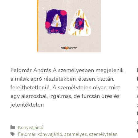
Feldmár András A személyesben megjelenik
a másik apró részletekben, élesen, tisztán,
felejthetetlenül. A személytelen olyan, mint
egy álarcosbál, izgalmas, de furcsán üres és
jelentéktelen.
Kategória
Könyvajánló
Címkék
Feldmár
,
könyvajánló
,
személyes
,
személytelen