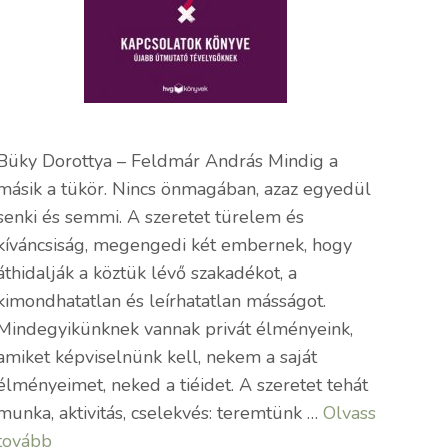
Büky Dorottya – Feldmár András Mindig a
másik a tükör. Nincs önmagában, azaz egyedül
senki és semmi. A szeretet türelem és
kíváncsiság, megengedi két embernek, hogy
áthidalják a köztük lévő szakadékot, a
kimondhatatlan és leírhatatlan másságot.
Mindegyikünknek vannak privát élményeink,
amiket képviselnünk kell, nekem a saját
élményeimet, neked a tiéidet. A szeretet tehát
munka, aktivitás, cselekvés: teremtünk …
Olvass
tovább