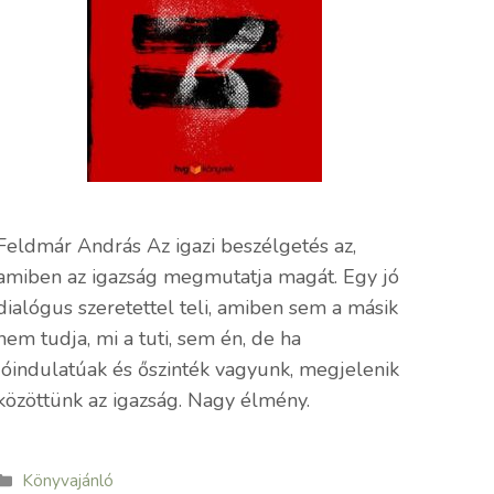
Feldmár András Az igazi beszélgetés az,
amiben az igazság megmutatja magát. Egy jó
dialógus szeretettel teli, amiben sem a másik
nem tudja, mi a tuti, sem én, de ha
jóindulatúak és őszinték vagyunk, megjelenik
közöttünk az igazság. Nagy élmény.
Kategória
Könyvajánló