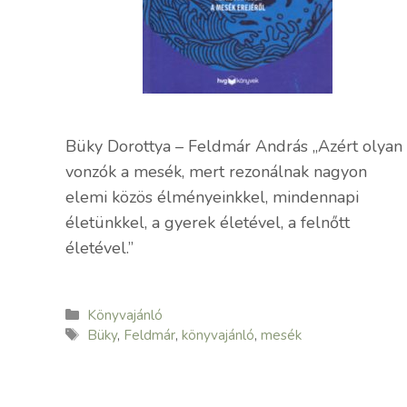
Büky Dorottya – Feldmár András „Azért olyan
vonzók a mesék, mert rezonálnak nagyon
elemi közös élményeinkkel, mindennapi
életünkkel, a gyerek életével, a felnőtt
életével.”
Kategória
Könyvajánló
Címkék
Büky
,
Feldmár
,
könyvajánló
,
mesék