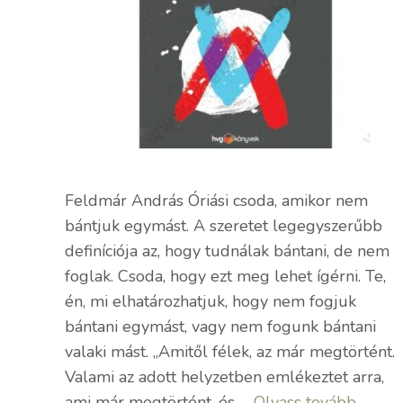
Feldmár András Óriási csoda, amikor nem
bántjuk egymást. A szeretet legegyszerűbb
definíciója az, hogy tudnálak bántani, de nem
foglak. Csoda, hogy ezt meg lehet ígérni. Te,
én, mi elhatározhatjuk, hogy nem fogjuk
bántani egymást, vagy nem fogunk bántani
valaki mást. „Amitől félek, az már megtörtént.
Valami az adott helyzetben emlékeztet arra,
ami már megtörtént, és …
Olvass tovább