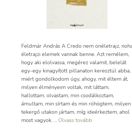
Feldmár András A Credo nem önéletrajz, noh
életrajzi elemek vannak benne. Azt remélem,
hogy aki elolvassa, megérez valamit, belelát
egy-egy kinagyított pillanaton keresztül abba,
miért gondolkodom úgy, ahogy, mit éltem át,
milyen élményeim voltak, mit láttam,
hallottam, olvastam, min csodálkoztam,
ámultam, min sírtam és min röhögtem, milyen
tekergő utakon jártam, míg ideérkeztem, ahol
most vagyok. …
Olvass tovább