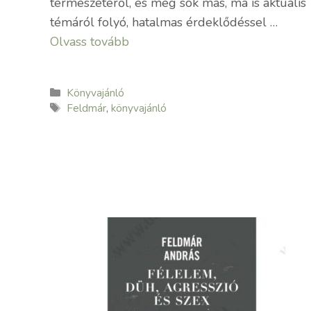
természetéről, és még sok más, ma is aktuális
témáról folyó, hatalmas érdeklődéssel …
Olvass tovább
Kategória
Könyvajánló
Címkék
Feldmár
,
könyvajánló