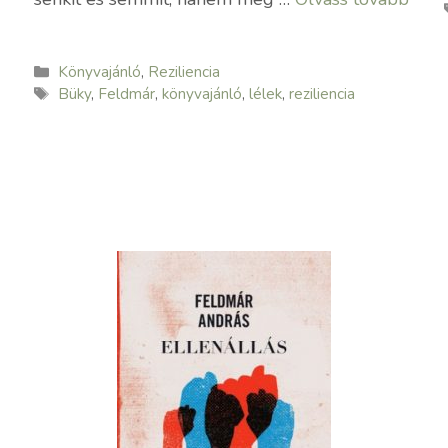
Kategória
Könyvajánló
,
Reziliencia
Címkék
Büky
,
Feldmár
,
könyvajánló
,
lélek
,
reziliencia