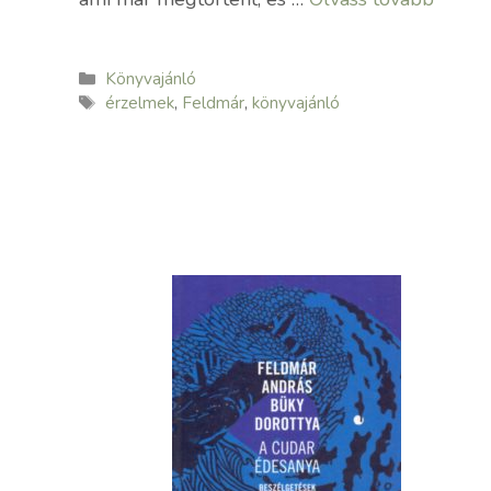
Kategória
Könyvajánló
Címkék
érzelmek
,
Feldmár
,
könyvajánló