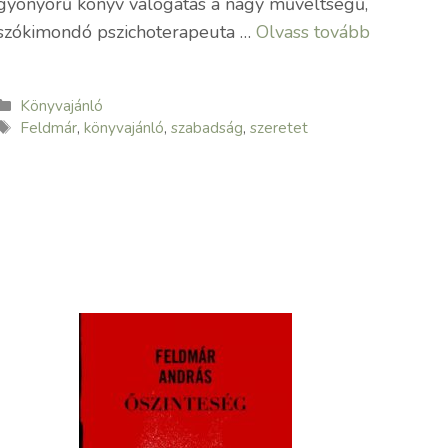
gyönyörű könyv válogatás a nagy műveltségű,
szókimondó pszichoterapeuta …
Olvass tovább
Kategória
Könyvajánló
Címkék
Feldmár
,
könyvajánló
,
szabadság
,
szeretet