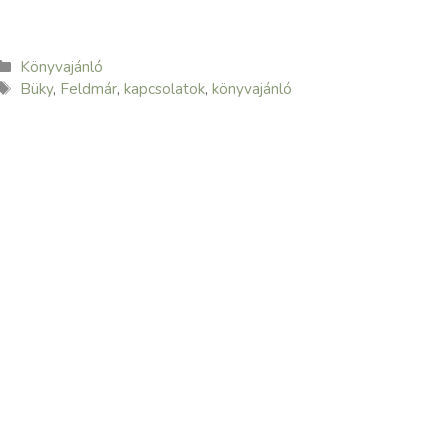
Kategória
Könyvajánló
Címkék
Büky
,
Feldmár
,
kapcsolatok
,
könyvajánló