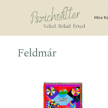
Kilépés
a
tartalomba
Mire K
Feldmár