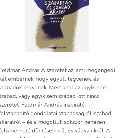
Feldmár András A szeretet az, ami megengedi
két embernek, hogy együtt legyenek, és
szabadok legyenek. Mert ahol az egyik nem
szabad, vagy egyik sem szabad, ott nincs
szeretet. Feldmár András inspiráló,
felszabadító gondolatai szabadságról, szabad
akaratról – és a mögöttük sokszor nehezen
felismerhető döntéseinkről és vágyainkról. A