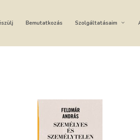
észülj
Bemutatkozás
Szolgáltatásaim