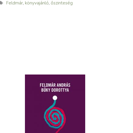
Címkék
Feldmár
,
könyvajánló
,
őszinteség