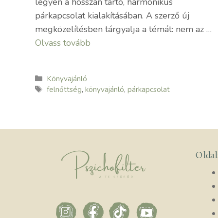
legyen a hosszan tartó, harmonikus
párkapcsolat kialakításában. A szerző új
megközelítésben tárgyalja a témát: nem az …
Olvass tovább
Kategória
Könyvajánló
Címkék
felnőttség
,
könyvajánló
,
párkapcsolat
Olda