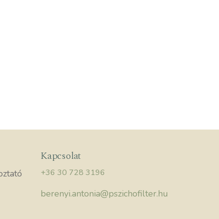
Kapcsolat
+36 30 728 3196
oztató
berenyi.antonia@pszichofilter.hu