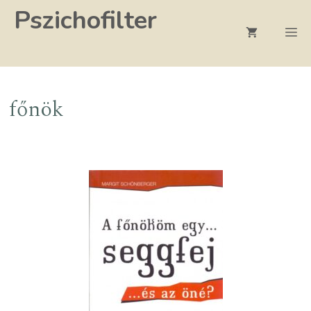
Kilépés
Pszichofilter
a
M
tartalomba
főnök