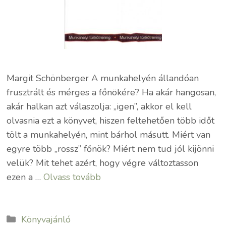
Margit Schönberger A munkahelyén állandóan
frusztrált és mérges a főnökére? Ha akár hangosan,
akár halkan azt válaszolja: „igen”, akkor el kell
olvasnia ezt a könyvet, hiszen feltehetően több időt
tölt a munkahelyén, mint bárhol másutt. Miért van
egyre több „rossz” főnök? Miért nem tud jól kijönni
velük? Mit tehet azért, hogy végre változtasson
ezen a …
Olvass tovább
Kategória
Könyvajánló