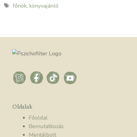
Címkék
főnök
,
könyvajánló
Oldalak
Főoldal
Bemutatkozás
Mentálbolt