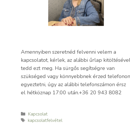
Amennyiben szeretnéd felvenni velem a
kapcsolatot, kérlek, az alábbi űrlap kitöltéséve
tedd ezt meg. Ha sürgős segítségre van
szükséged vagy könnyebbnek érzed telefono
egyeztetni, úgy az alábbi telefonszámon érsz
el hétköznap 17:00 után.+36 20 943 8082
Kategória
Kapcsolat
Címkék
kapcsolatfelvétel