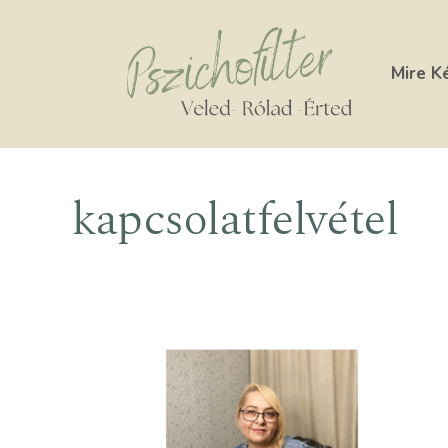
Kilépés
a
tartalomba
Mire K
kapcsolatfelvétel