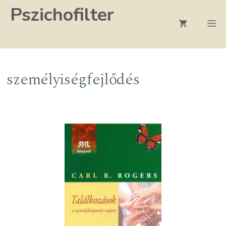
Kilépés
Pszichofilter
a
M
tartalomba
személyiségfejlődés