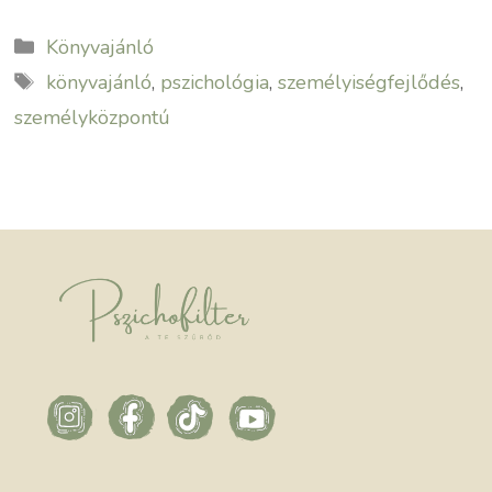
Kategória
Könyvajánló
Címkék
könyvajánló
,
pszichológia
,
személyiségfejlődés
,
személyközpontú