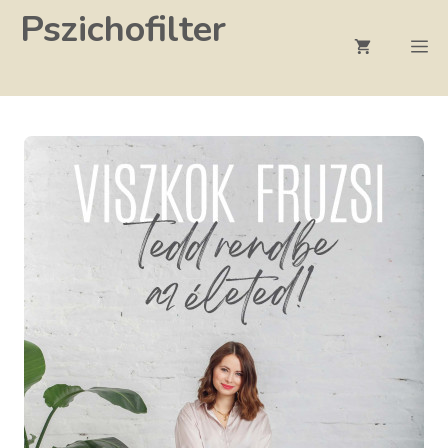
Kilépés
Pszichofilter
a
M
tartalomba