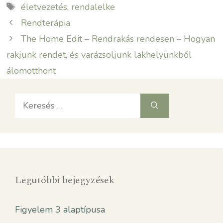
Címkék
életvezetés
,
rendalelke
Rendterápia
The Home Edit – Rendrakás rendesen – Hogyan
rakjunk rendet, és varázsoljunk lakhelyünkből
álomotthont
Keresés:
Legutóbbi bejegyzések
Figyelem 3 alaptípusa