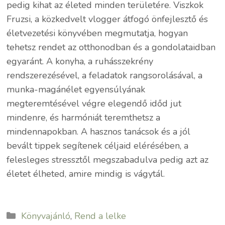
pedig kihat az életed minden területére. Viszkok
Fruzsi, a közkedvelt vlogger átfogó önfejlesztő és
életvezetési könyvében megmutatja, hogyan
tehetsz rendet az otthonodban és a gondolataidban
egyaránt. A konyha, a ruhásszekrény
rendszerezésével, a feladatok rangsorolásával, a
munka-magánélet egyensúlyának
megteremtésével végre elegendő időd jut
mindenre, és harmóniát teremthetsz a
mindennapokban. A hasznos tanácsok és a jól
bevált tippek segítenek céljaid elérésében, a
felesleges stressztől megszabadulva pedig azt az
életet élheted, amire mindig is vágytál.
Kategória
Könyvajánló
,
Rend a lelke