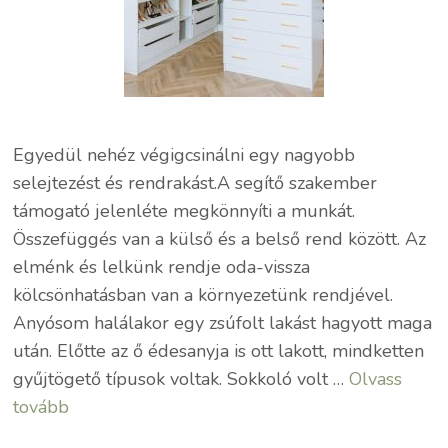
Egyedül nehéz végigcsinálni egy nagyobb
selejtezést és rendrakást.A segítő szakember
támogató jelenléte megkönnyíti a munkát.
Összefüggés van a külső és a belső rend között. Az
elménk és lelkünk rendje oda-vissza
kölcsönhatásban van a környezetünk rendjével.
Anyósom halálakor egy zsúfolt lakást hagyott maga
után. Előtte az ő édesanyja is ott lakott, mindketten
gyűjtögető típusok voltak. Sokkoló volt …
Olvass
tovább