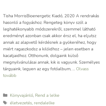
Tisha MorrisBioenergetic Kiadó, 2020 A rendrakás
hasonló a fogyáshoz. Rengeteg könyv szól a
leghatékonyabb módszerekről, szemmel látható
eredményt azonban csak akkor érsz el, ha eljutsz
annak az alapvető kérdésnek a gyökeréhez, hogy
miért ragaszkodsz a kilóidhoz – jelen esetben a
kacatjaidhoz. Otthonunk, dolgaink külső
megnyilvánulásai annak, kik is vagyunk. Személyes
tárgyaink, legyen az egy fotóalbum, …
Olvass
tovább
Kategória
Könyvajánló
,
Rend a lelke
Címkék
életvezetés
,
rendalelke