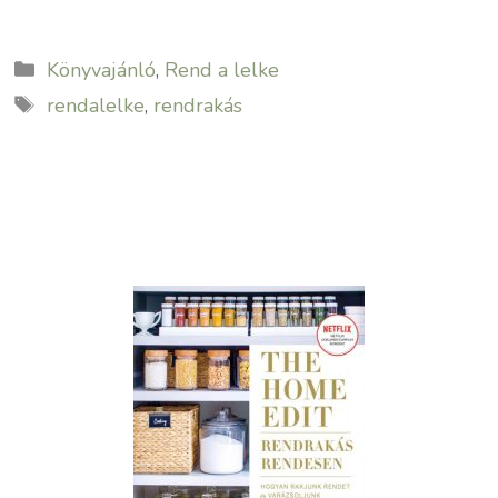
Kategória
Könyvajánló
,
Rend a lelke
Címkék
rendalelke
,
rendrakás