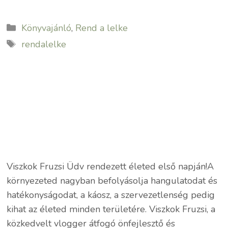
Kategória
Könyvajánló
,
Rend a lelke
Címkék
rendalelke
Viszkok Fruzsi Üdv rendezett életed első napján!A
környezeted nagyban befolyásolja hangulatodat és
hatékonyságodat, a káosz, a szervezetlenség pedig
kihat az életed minden területére. Viszkok Fruzsi, a
közkedvelt vlogger átfogó önfejlesztő és