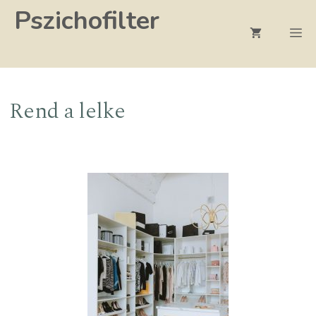
Kilépés
Pszichofilter
a
M
tartalomba
Rend a lelke