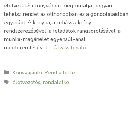
életvezetési könyvében megmutatja, hogyan
tehetsz rendet az otthonodban és a gondolataidban
egyaránt. A konyha, a ruhásszekrény
rendszerezésével, a feladatok rangsorolásával, a
munka-magánélet egyensúlyának
megteremtésével …
Olvass tovább
Kategória
Könyvajánló
,
Rend a lelke
Címkék
életvezetés
,
rendalelke