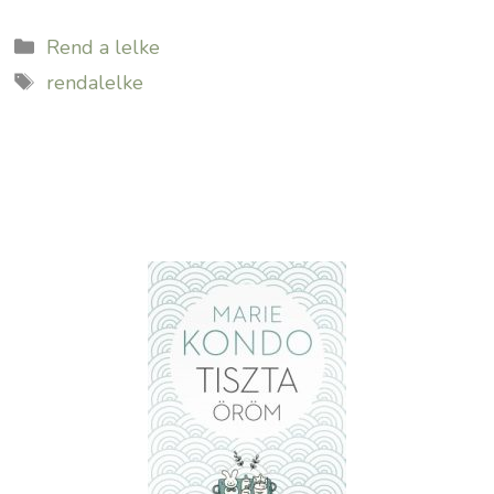
Kategória
Rend a lelke
Címkék
rendalelke