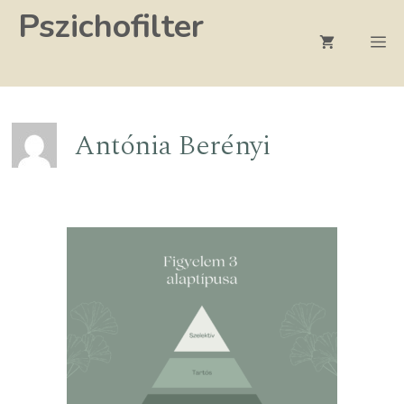
Kilépés
Pszichofilter
a
M
tartalomba
Antónia Berényi