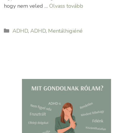
hogy nem veled …
Olvass tovább
Kategória
ADHD
,
ADHD
,
Mentálhigiéné