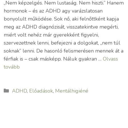
„Nem képzelgés. Nem lustaság. Nem hiszti.” Hanem
hormonok – és az ADHD agy varázslatosan
bonyolult működése. Sok nő, aki felnőttként kapja
meg az ADHD diagnózisát, visszatekintve megérti,
miért volt nehéz már gyerekként figyelni,
szervezettnek lenni, befejezni a dolgokat, „nem túl
soknak” lenni. De hasonló felismerésen mennek át a
férfiak is – csak másképp. Náluk gyakran …
Olvass
tovább
Kategória
ADHD
,
Előadások
,
Mentálhigiéné