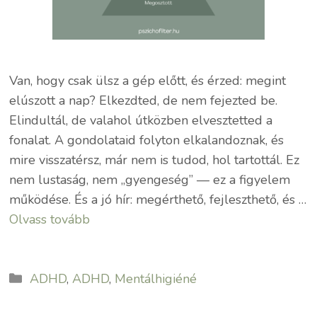
Van, hogy csak ülsz a gép előtt, és érzed: megint
elúszott a nap? Elkezdted, de nem fejezted be.
Elindultál, de valahol útközben elvesztetted a
fonalat. A gondolataid folyton elkalandoznak, és
mire visszatérsz, már nem is tudod, hol tartottál. Ez
nem lustaság, nem „gyengeség” — ez a figyelem
működése. És a jó hír: megérthető, fejleszthető, és …
Olvass tovább
Kategória
ADHD
,
ADHD
,
Mentálhigiéné