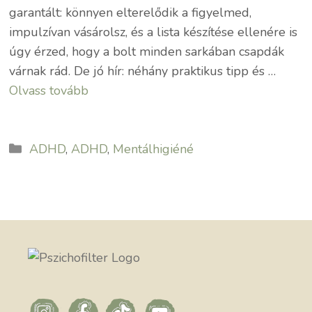
garantált: könnyen elterelődik a figyelmed,
impulzívan vásárolsz, és a lista készítése ellenére is
úgy érzed, hogy a bolt minden sarkában csapdák
várnak rád. De jó hír: néhány praktikus tipp és …
Olvass tovább
Kategória
ADHD
,
ADHD
,
Mentálhigiéné