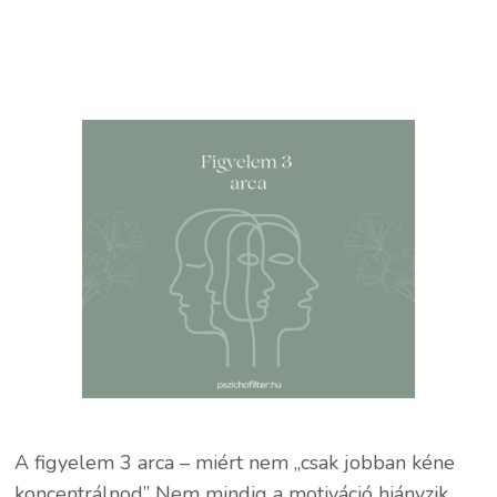
A figyelem 3 arca – miért nem „csak jobban kéne
koncentrálnod” Nem mindig a motiváció hiányzik.