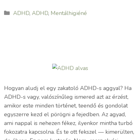
Kategória
ADHD
,
ADHD
,
Mentálhigiéné
Hogyan aludj el egy zakatoló ADHD-s aggyal? Ha
ADHD-s vagy, valószínűleg ismered azt az érzést,
amikor este minden történet, teendő és gondolat
egyszerre kezd el pörögni a fejedben. Az agyad,
ami nappal is nehezen fékez, ilyenkor mintha turbó
fokozatra kapcsolna. És te ott fekszel — kimerülten,