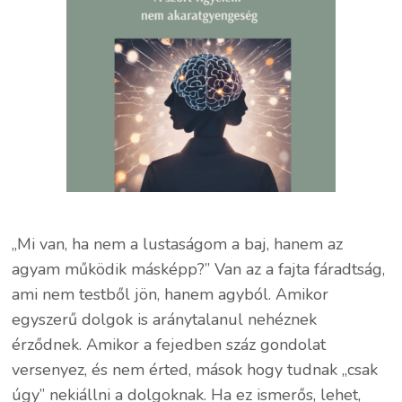
„Mi van, ha nem a lustaságom a baj, hanem az
agyam működik másképp?” Van az a fajta fáradtság,
ami nem testből jön, hanem agyból. Amikor
egyszerű dolgok is aránytalanul nehéznek
érződnek. Amikor a fejedben száz gondolat
versenyez, és nem érted, mások hogy tudnak „csak
úgy” nekiállni a dolgoknak. Ha ez ismerős, lehet,