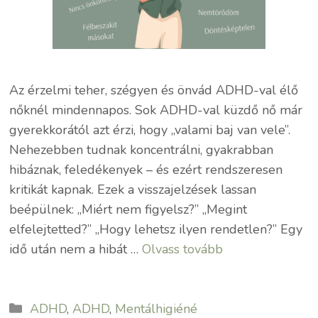
Az érzelmi teher, szégyen és önvád ADHD-val élő
nőknél mindennapos. Sok ADHD-val küzdő nő már
gyerekkorától azt érzi, hogy „valami baj van vele”.
Nehezebben tudnak koncentrálni, gyakrabban
hibáznak, feledékenyek – és ezért rendszeresen
kritikát kapnak. Ezek a visszajelzések lassan
beépülnek: „Miért nem figyelsz?” „Megint
elfelejtetted?” „Hogy lehetsz ilyen rendetlen?” Egy
idő után nem a hibát …
Olvass tovább
Kategória
ADHD
,
ADHD
,
Mentálhigiéné