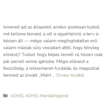
Ismered azt az állapotot, amikor pontosan tudod,
mit kellene tenned, a cél is egyértelmű, a terv is
készen áll — mégis valami megfoghatatlan erő,
valami mázsás súly visszatart attól, hogy tényleg
elindulj? Tudod, hogy képes lennél rá, hiszen csak
pár percet venne igénybe. Mégis eláraszt a
feszültség, a lelkiismeret-furdalás, és megszólal
benned az önvád: „Miért …
Olvass tovább
Kategória
ADHD
,
ADHD
,
Mentálhigiéné