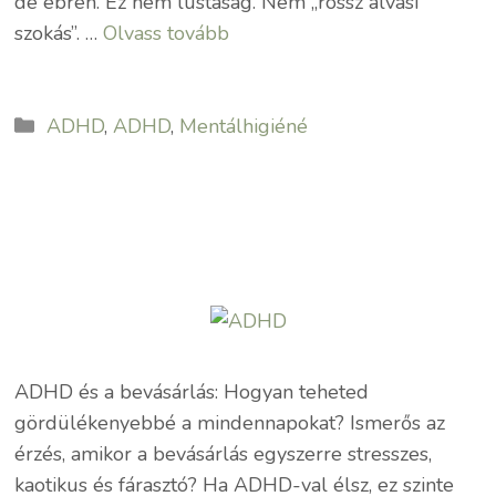
de ébren. Ez nem lustaság. Nem „rossz alvási
szokás”. …
Olvass tovább
Kategória
ADHD
,
ADHD
,
Mentálhigiéné
ADHD és a bevásárlás: Hogyan teheted
gördülékenyebbé a mindennapokat? Ismerős az
érzés, amikor a bevásárlás egyszerre stresszes,
kaotikus és fárasztó? Ha ADHD-val élsz, ez szinte