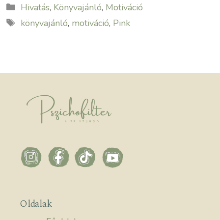
Kategória
Hivatás
,
Könyvajánló
,
Motiváció
Címkék
könyvajánló
,
motiváció
,
Pink
Oldalak