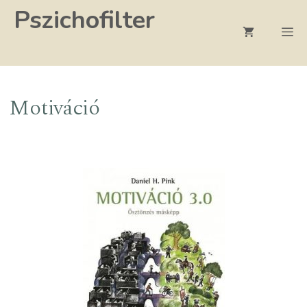
Kilépés
Pszichofilter
a
M
tartalomba
Motiváció