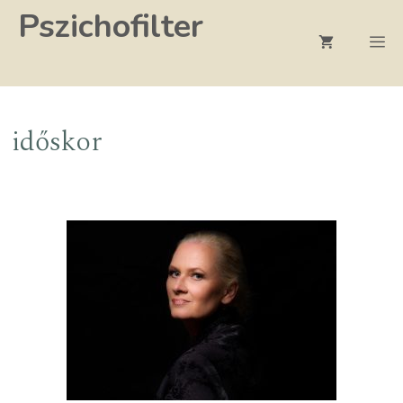
Kilépés
Pszichofilter
a
M
tartalomba
időskor