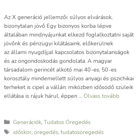
Az X generáció jellemzői: súlyos elvárások,
bizonytalan jövő Egy bizonyos korba lépve
általában mindnyájunkat elkezd foglalkoztatni saját
jövőnk és pénzügyi kilátásaink, előkerülnek
az állami nyugdíjjal kapcsolatos bizonytalanságok
és az öngondoskodás gondolata. A magyar
társadalom gerincét alkotó mai 40-es, 50-es
korosztály mindemellett súlyos anyagi és pszichikai
terheket is cipel a vállán: miközben idősödő szüleik
ellátása is rájuk hárul, éppen …
Olvass tovább
Kategória
Generációk
,
Tudatos Öregedés
Címkék
időskor
,
öregedés
,
tudatosöregedés